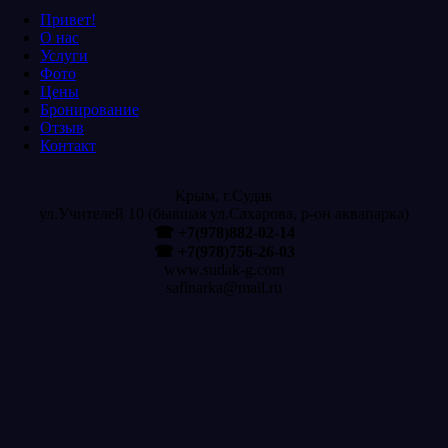
Привет!
О нас
Услуги
Фото
Цены
Бронирование
Отзыв
Контакт
Крым, г.Судак
ул.Учителей 10 (бывшая ул.Сахарова, р-он аквапарка)
☎ +7(978)882-02-14
☎ +7(978)756-26-03
www.sudak-g.com
safinarka@mail.ru