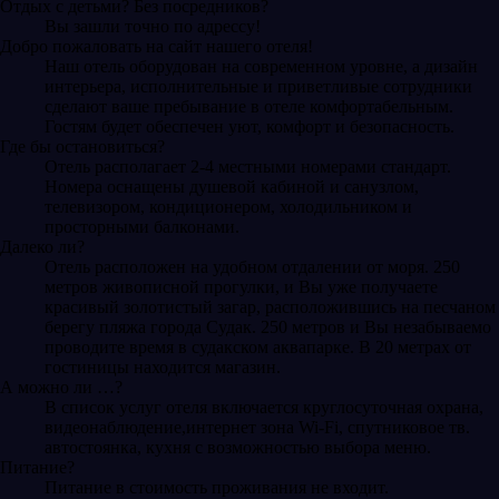
Отдых с детьми? Без посредников?
Вы зашли точно по адрессу!
Добро пожаловать на сайт нашего отеля!
Наш отель оборудован на современном уровне, а дизайн
интерьера, исполнительные и приветливые сотрудники
сделают ваше пребывание в отеле комфортабельным.
Гостям будет обеспечен уют, комфорт и безопасность.
Где бы остановиться?
Отель располагает 2-4 местными номерами стандарт.
Номера оснащены душевой кабиной и санузлом,
телевизором, кондиционером, холодильником и
просторными балконами.
Далеко ли?
Отель расположен на удобном отдалении от моря. 250
метров живописной прогулки, и Вы уже получаете
красивый золотистый загар, расположившись на песчаном
берегу пляжа города Судак. 250 метров и Вы незабываемо
проводите время в судакском аквапарке. В 20 метрах от
гостиницы находится магазин.
А можно ли …?
В список услуг отеля включается круглосуточная охрана,
видеонаблюдение,интернет зона Wi-Fi, спутниковое тв.
автостоянка, кухня с возможностью выбора меню.
Питание?
Питание в стоимость проживания не входит.