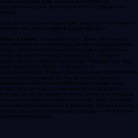
только золотистый загар, но и море впечатлений от
расположенных вдоль берега развлечений, аттракционов и
клубов.
Если Вы хотите по-настоящему ярко, комфортно и незабываемо
провести свое лето, то
отдых в Судаке
ждет Вас!
Отдых в Крыму
. Город-курорт Судак, Крым, расположен в
юго-восточной части полуострова, на берегу Судакской бухты.
Город с трех сторон окружен живописными горами Перчем,
Алчак, Ай-Георгий и чередой зеленых гор, а с четвертой -
водами теплого и чистого Черного моря, благодаря чему здесь
царит комфортный климат, очень схожий со
средиземноморским. Пляж в Судаке достаточно длинный (около
3 километров) и широкий (от 6 до 30 метров), покрытый
кварцевым песком и серо-голубой галькой у кромки воды.
Инфраструктура отдыха и развлечений в городе развита
отлично, так что Вы сможете не только походить по магазинам,
насладиться пищей в многочисленных кафе, барах, ресторанах,
повеселиться на аттракционах и дискотеках, погулять в парках и
скверах, но и посетить интересные природные и исторические
достопримечательности.