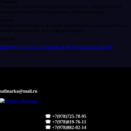
Марина
Отдыхали с мужем в начале июля 2018 года. Очень славный
семейный отель! Всё понравилось! Номер хороший.
Алёна
Очень отличное место я сейчас отдыхающих а кухня просто на
высоте рекомендую здесь обедать порции ...
Сергей
ПРОЧИТАТЬ ВСЕ ОТЗЫВЫ ИЛИ ОСТАВИТЬ СВОЙ
safinarka@mail.ru
☎ +7(978)725-78-95
☎ +7(978)819-76-11
☎ +7(978)882-02-14