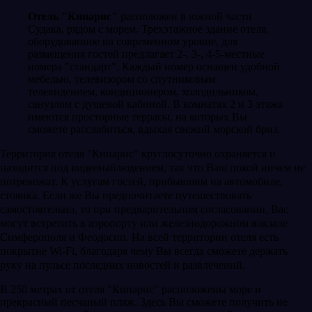
Отель "Кипарис"
расположен в южной части
Судака, рядом с морем. Трехэтажное здание отеля,
оборудованное на современном уровне, для
размещения гостей предлагает 2-, 3-, 4-5-местные
номера "стандарт". Каждый номер оснащен удобной
мебелью, телевизором со спутниковым
телевидением, кондиционером, холодильником,
санузлом с душевой кабиной. В комнатах 2 и 3 этажа
имеются просторные террасы, на которых Вы
сможете расслабиться, вдыхая свежий морской бриз.
Территория отеля "Кипарис" круглосуточно охраняется и
находится под видеонаблюдением, так что Ваш покой ничем не
потревожат. К услугам гостей, прибывшим на автомобиле,
стоянка. Если же Вы предпочитаете путешествовать
самостоятельно, то при предварительном согласовании, Вас
могут встретить в аэропорту или железнодорожном вокзале
Симферополя и Феодосии. На всей территории отеля есть
покрытие Wi-Fi, благодаря чему Вы всегда сможете держать
руку на пульсе последних новостей и развлечений.
В 250 метрах от отеля "Кипарис" расположены море и
прекрасный песчаный пляж. Здесь Вы сможете получить не