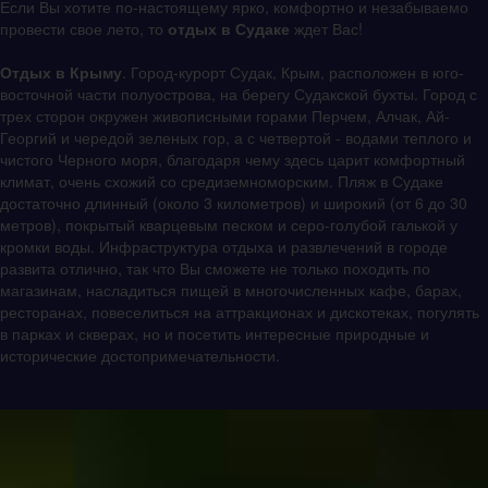
Если Вы хотите по-настоящему ярко, комфортно и незабываемо
провести свое лето, то
отдых в Судаке
ждет Вас!
Отдых в Крыму
. Город-курорт Судак, Крым, расположен в юго-
восточной части полуострова, на берегу Судакской бухты. Город с
трех сторон окружен живописными горами Перчем, Алчак, Ай-
Георгий и чередой зеленых гор, а с четвертой - водами теплого и
чистого Черного моря, благодаря чему здесь царит комфортный
климат, очень схожий со средиземноморским. Пляж в Судаке
достаточно длинный (около 3 километров) и широкий (от 6 до 30
метров), покрытый кварцевым песком и серо-голубой галькой у
кромки воды. Инфраструктура отдыха и развлечений в городе
развита отлично, так что Вы сможете не только походить по
магазинам, насладиться пищей в многочисленных кафе, барах,
ресторанах, повеселиться на аттракционах и дискотеках, погулять
в парках и скверах, но и посетить интересные природные и
исторические достопримечательности.