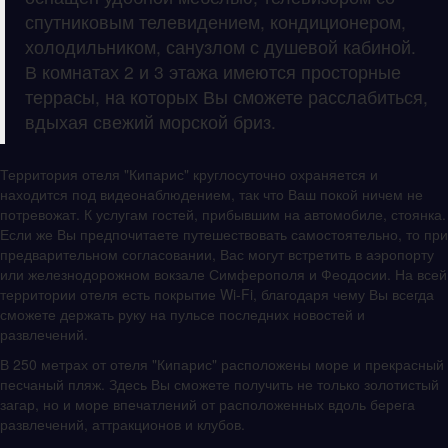
спутниковым телевидением, кондиционером,
холодильником, санузлом с душевой кабиной.
В комнатах 2 и 3 этажа имеются просторные
террасы, на которых Вы сможете расслабиться,
вдыхая свежий морской бриз.
Территория отеля "Кипарис" круглосуточно охраняется и
находится под видеонаблюдением, так что Ваш покой ничем не
потревожат. К услугам гостей, прибывшим на автомобиле, стоянка.
Если же Вы предпочитаете путешествовать самостоятельно, то при
предварительном согласовании, Вас могут встретить в аэропорту
или железнодорожном вокзале Симферополя и Феодосии. На всей
территории отеля есть покрытие Wi-Fi, благодаря чему Вы всегда
сможете держать руку на пульсе последних новостей и
развлечений.
В 250 метрах от отеля "Кипарис" расположены море и прекрасный
песчаный пляж. Здесь Вы сможете получить не только золотистый
загар, но и море впечатлений от расположенных вдоль берега
развлечений, аттракционов и клубов.