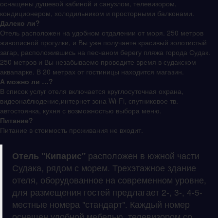
оснащены душевой кабиной и санузлом, телевизором,
кондиционером, холодильником и просторными балконами.
Далеко ли?
Отель расположен на удобном отдалении от моря. 250 метров
живописной прогулки, и Вы уже получаете красивый золотистый
загар, расположившись на песчаном берегу пляжа города Судак.
250 метров и Вы незабываемо проводите время в судакском
аквапарке. В 20 метрах от гостиницы находится магазин.
А можно ли …?
В список услуг отеля включается круглосуточная охрана,
видеонаблюдение,интернет зона Wi-Fi, спутниковое тв.
автостоянка, кухня с возможностью выбора меню.
Питание?
Питание в стоимость проживания не входит.
Отель "Кипарис"
расположен в южной части
Судака, рядом с морем. Трехэтажное здание
отеля, оборудованное на современном уровне,
для размещения гостей предлагает 2-, 3-, 4-5-
местные номера "стандарт". Каждый номер
оснащен удобной мебелью, телевизором со