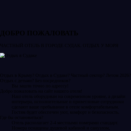
ДОБРО ПОЖАЛОВАТЬ
ЧАСТНЫЙ ОТЕЛЬ В ГОРОДЕ СУДАК. ОТДЫХ У МОРЯ
Отдых в Крыму? Отдых в Судаке? Частный сектор? Летом 2026?
Отдых с детьми? Без посредников?
Вы зашли точно по адрессу!
Добро пожаловать на сайт нашего отеля!
Наш отель оборудован на современном уровне, а дизайн
интерьера, исполнительные и приветливые сотрудники
сделают ваше пребывание в отеле комфортабельным.
Гостям будет обеспечен уют, комфорт и безопасность.
Где бы остановиться?
Отель располагает 2-4 местными номерами стандарт.
Номера оснащены душевой кабиной и санузлом,