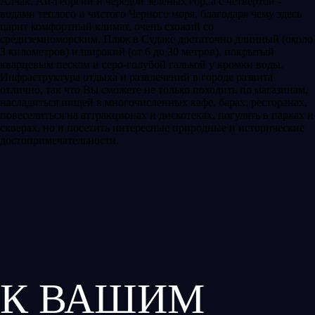
Алчак, Ай-Георгий и чередой зеленых гор, а с четвертой -
водами теплого и чистого Черного моря, благодаря чему здесь
царит комфортный климат, очень схожий со
средиземноморским. Пляж в Судаке достаточно длинный (около
3 километров) и широкий (от 6 до 30 метров), покрытый
кварцевым песком и серо-голубой галькой у кромки воды.
Инфраструктура отдыха и развлечений в городе развита
отлично, так что Вы сможете не только походить по магазинам,
насладиться пищей в многочисленных кафе, барах, ресторанах,
повеселиться на аттракционах и дискотеках, погулять в парках и
скверах, но и посетить интересные природные и исторические
достопримечательности.
К ВАШИМ