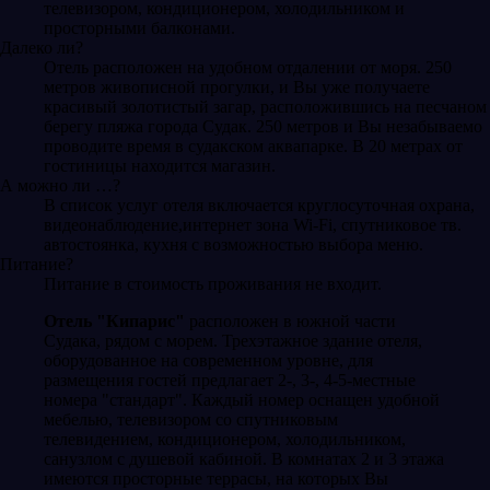
телевизором, кондиционером, холодильником и
просторными балконами.
Далеко ли?
Отель расположен на удобном отдалении от моря. 250
метров живописной прогулки, и Вы уже получаете
красивый золотистый загар, расположившись на песчаном
берегу пляжа города Судак. 250 метров и Вы незабываемо
проводите время в судакском аквапарке. В 20 метрах от
гостиницы находится магазин.
А можно ли …?
В список услуг отеля включается круглосуточная охрана,
видеонаблюдение,интернет зона Wi-Fi, спутниковое тв.
автостоянка, кухня с возможностью выбора меню.
Питание?
Питание в стоимость проживания не входит.
Отель "Кипарис"
расположен в южной части
Судака, рядом с морем. Трехэтажное здание отеля,
оборудованное на современном уровне, для
размещения гостей предлагает 2-, 3-, 4-5-местные
номера "стандарт". Каждый номер оснащен удобной
мебелью, телевизором со спутниковым
телевидением, кондиционером, холодильником,
санузлом с душевой кабиной. В комнатах 2 и 3 этажа
имеются просторные террасы, на которых Вы