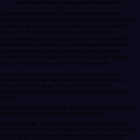
сможете расслабиться, вдыхая свежий морской бриз.
Территория отеля "Кипарис" круглосуточно охраняется и
находится под видеонаблюдением, так что Ваш покой ничем не
потревожат. К услугам гостей, прибывшим на автомобиле,
стоянка. Если же Вы предпочитаете путешествовать
самостоятельно, то при предварительном согласовании, Вас
могут встретить в аэропорту или железнодорожном вокзале
Симферополя и Феодосии. На всей территории отеля есть
покрытие Wi-Fi, благодаря чему Вы всегда сможете держать
руку на пульсе последних новостей и развлечений.
В 250 метрах от отеля "Кипарис" расположены море и
прекрасный песчаный пляж. Здесь Вы сможете получить не
только золотистый загар, но и море впечатлений от
расположенных вдоль берега развлечений, аттракционов и
клубов.
Если Вы хотите по-настоящему ярко, комфортно и незабываемо
провести свое лето, то
отдых в Судаке
ждет Вас!
Отдых в Крыму
. Город-курорт Судак, Крым, расположен в
юго-восточной части полуострова, на берегу Судакской бухты.
Город с трех сторон окружен живописными горами Перчем,