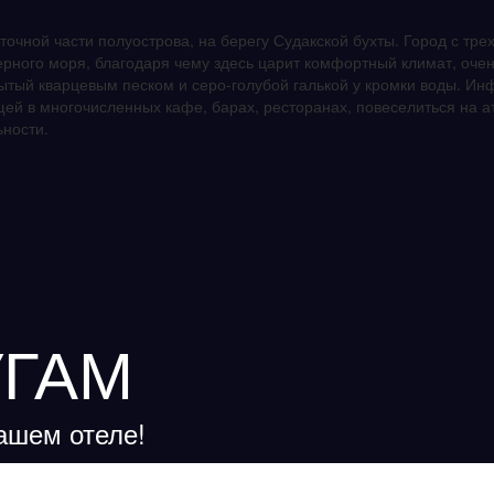
сточной части полуострова, на берегу Судакской бухты. Город с тр
 Черного моря, благодаря чему здесь царит комфортный климат, оч
рытый кварцевым песком и серо-голубой галькой у кромки воды. Инф
ей в многочисленных кафе, барах, ресторанах, повеселиться на атт
ности.
УГАМ
ашем отеле!