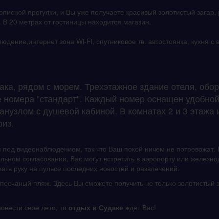
писной прогулки, и Вы уже получаете красивый золотистый загар,
 В 20 метрах от гостиницы находится магазин.
людение,интернет зона Wi-Fi, спутниковое тв. автостоянка, кухня 
ка, рядом с морем. Трехэтажное здание отеля, обо
ые номера "стандарт". Каждый номер оснащен удобно
анузлом с душевой кабиной. В комнатах 2 и 3 этажа
риз.
я под видеонаблюдением, так что Ваш покой ничем не потревожат. 
ельном согласовании, Вас могут встретить в аэропорту или желез
жать руку на пульсе последних новостей и развлечений.
песчаный пляж. Здесь Вы сможете получить не только золотистый 
овести свое лето, то
отдых в Судаке
ждет Вас!