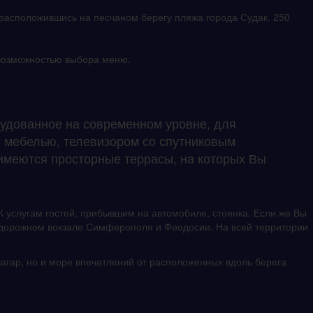
 расположившись на песчаном берегу пляжа города Судак. 250
с возможностью выбора меню.
рудованное на современном уровне, для
й мебелью, телевизором со спутниковым
 имеются просторные террасы, на которых Вы
К услугам гостей, прибывшим на автомобиле, стоянка. Если же Вы
нодорожном вокзале Симферополя и Феодосии. На всей территории
загар, но и море впечатлений от расположенных вдоль берега