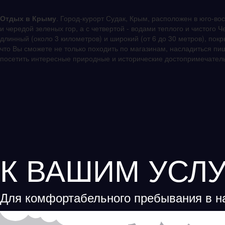
Отдых в Крыму
. Город-курорт Судак, Крым, расположен в юго-во
и чередой зеленых гор, а с четвертой - водами теплого и чистого
длинный (около 3 километров) и широкий (от 6 до 30 метров), пок
что Вы сможете не только походить по магазинам, насладиться пищ
посетить интересные природные и исторические достопримечатель
К ВАШИМ УСЛ
Для комфортабельного пребывания в н