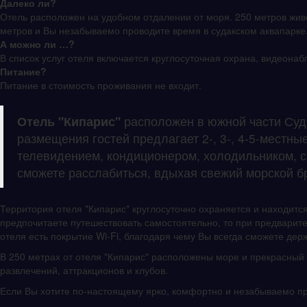
Далеко ли?
Отель расположен на удобном отдалении от моря. 250 метров живо
метров и Вы незабываемо проводите время в судакском аквапарке.
А можно ли …?
В список услуг отеля включается круглосуточная охрана, видеонаб
Питание?
Питание в стоимость проживания не входит.
Отель "Кипарис"
расположен в южной части Суда
размещения гостей предлагает 2-, 3-, 4-5-местн
телевидением, кондиционером, холодильником, с
сможете расслабиться, вдыхая свежий морской б
Территория отеля "Кипарис" круглосуточно охраняется и находитс
предпочитаете путешествовать самостоятельно, то при предварит
отеля есть покрытие Wi-Fi, благодаря чему Вы всегда сможете дер
В 250 метрах от отеля "Кипарис" расположены море и прекрасный 
развлечений, аттракционов и клубов.
Если Вы хотите по-настоящему ярко, комфортно и незабываемо пр