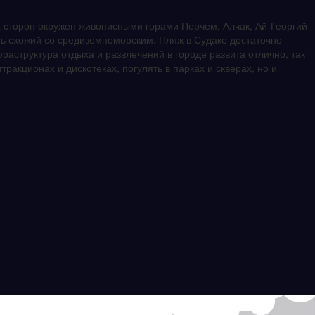
ех сторон окружен живописными горами Перчем, Алчак, Ай-Георгий
ень схожий со средиземноморским. Пляж в Судаке достаточно
раструктура отдыха и развлечений в городе развита отлично, так
ракционах и дискотеках, погулять в парках и скверах, но и